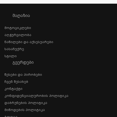
ᲛᲐᲦᲐᲖᲘᲐ
Მოტოციკლები
Აღჭურვილობა
Ნაწილები Და Აქსესუარები
Სასაჩუქრე
Სტილი
ᲒᲕᲔᲠᲓᲔᲑᲘ
Წესები Და Პირობები
Ჩვენ Შესახებ
Კონტაქტი
Კონფიდენციალურობის Პოლიტიკა
Დაბრუნების Პოლიტიკა
Მიწოდების Პოლიტიკა
Ბლოგი