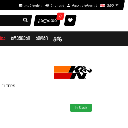
კონტაქტი
შესვლა
რეგისტრაცია
GEO
0
კალათა
ᲔᲑᲐ
ᲑᲠᲔᲜᲓᲔᲑᲘ
ᲑᲚᲝᲒᲘ
 FILTERS
In Stock