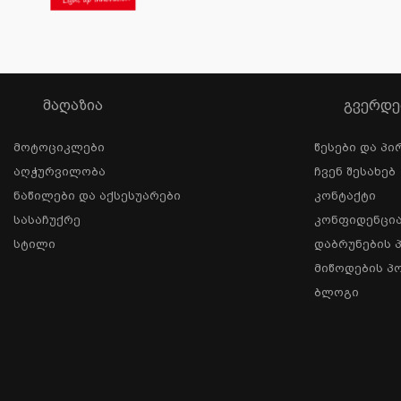
ᲛᲐᲦᲐᲖᲘᲐ
ᲒᲕᲔᲠᲓᲔ
Მოტოციკლები
Წესები Და Პი
Აღჭურვილობა
Ჩვენ Შესახებ
Ნაწილები Და Აქსესუარები
Კონტაქტი
Სასაჩუქრე
Კონფიდენცი
Სტილი
Დაბრუნების 
Მიწოდების Პ
Ბლოგი