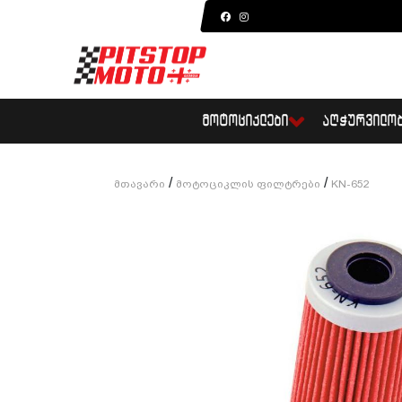
ᲛᲝᲢᲝᲪᲘᲙᲚᲔᲑᲘ
ᲐᲦᲭᲣᲠᲕᲘᲚᲝ
/
/
Მთავარი
Მოტოციკლის Ფილტრები
KN-652