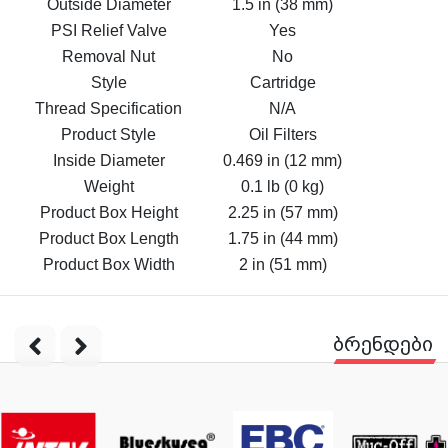
Outside Diameter
1.5 in (38 mm)
PSI Relief Valve
Yes
Removal Nut
No
Style
Cartridge
Thread Specification
N/A
Product Style
Oil Filters
Inside Diameter
0.469 in (12 mm)
Weight
0.1 lb (0 kg)
Product Box Height
2.25 in (57 mm)
Product Box Length
1.75 in (44 mm)
Product Box Width
2 in (51 mm)
ბრენდები