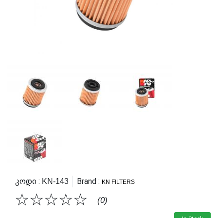
Კოდი :
Brand :
KN-143
KN FILTERS
☆
☆
☆
☆
☆
(0)