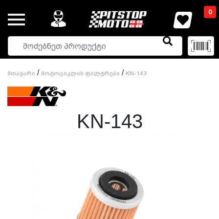
0
/
/
Მთავარი
Მოტოციკლის Ფილტრები
KN-143
KN-143