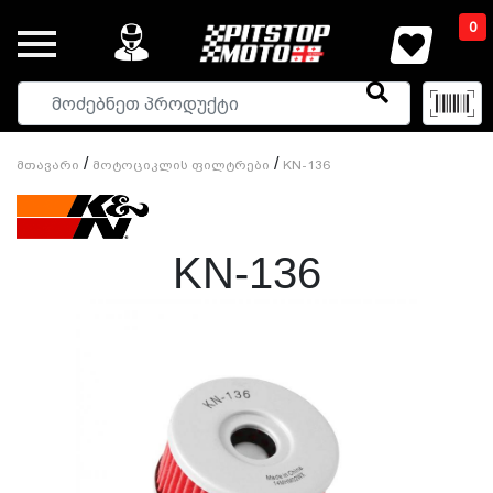
0
/
/
Მთავარი
Მოტოციკლის Ფილტრები
KN-136
KN-136