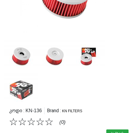
Კოდი :
Brand :
KN-136
KN FILTERS
☆
☆
☆
☆
☆
(0)