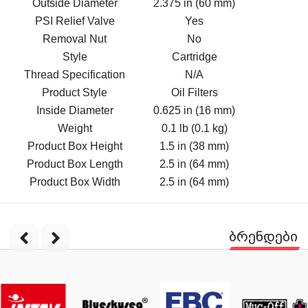
Outside Diameter
2.375 in (60 mm)
PSI Relief Valve
Yes
Removal Nut
No
Style
Cartridge
Thread Specification
N/A
Product Style
Oil Filters
Inside Diameter
0.625 in (16 mm)
Weight
0.1 lb (0.1 kg)
Product Box Height
1.5 in (38 mm)
Product Box Length
2.5 in (64 mm)
Product Box Width
2.5 in (64 mm)
ბრენდები