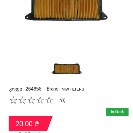
Კოდი :
Brand :
264658
MIW FILTERS
☆
☆
☆
☆
☆
(0)
In Stock
20.00
₾