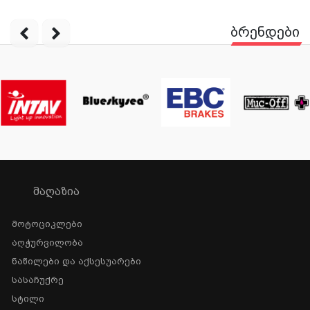
ბრენდები
ᲛᲐᲦᲐᲖᲘᲐ
Მოტოციკლები
Აღჭურვილობა
Ნაწილები Და Აქსესუარები
Სასაჩუქრე
Სტილი