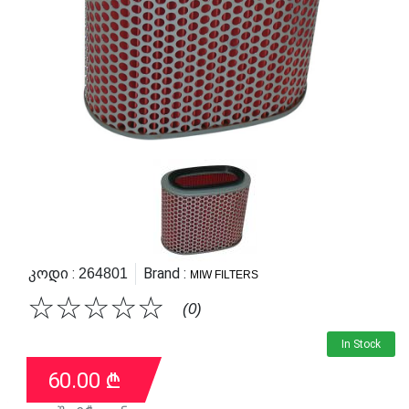
Კოდი :
Brand :
264801
MIW FILTERS
☆
☆
☆
☆
☆
(0)
In Stock
60.00
₾