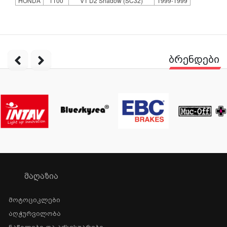
HONDA
1100
VT D2 Shadow (SC32)
1999-1999
ბრენდები
ᲛᲐᲦᲐᲖᲘᲐ
Მოტოციკლები
Აღჭურვილობა