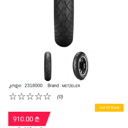
Კოდი :
Brand :
2318000
METZELER
☆
☆
☆
☆
☆
(0)
Out Of Stock
910.00
₾