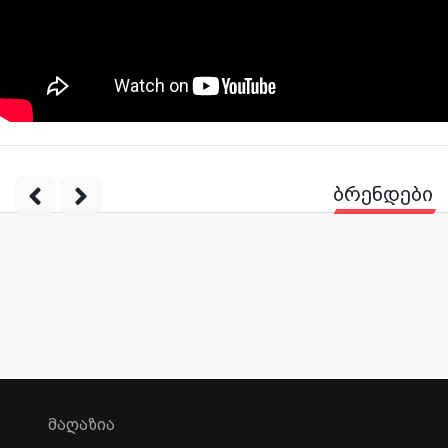
ბრენდები
ᲛᲐᲦᲐᲖᲘᲐ