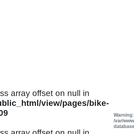
ss array offset on null in
ublic_html/view/pages/bike-
09
Warning
/var/www
databas
ss array offset on null in