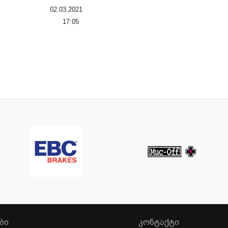
02.03.2021
17:05
ᲑᲘ
ᲙᲝᲜᲢᲐᲥᲢᲘ