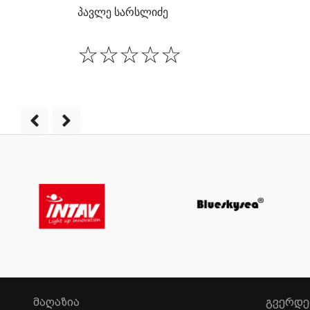
პავლე სარსლიძე
☆
☆
☆
☆
☆
ᲛᲐᲦᲐᲖᲘᲐ
ᲒᲕᲔᲠᲓᲔ