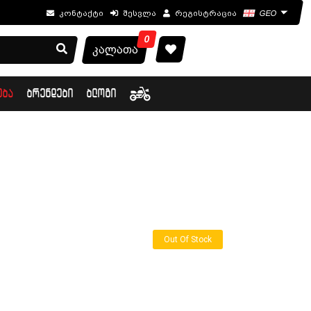
კონტაქტი
შესვლა
რეგისტრაცია
GEO
0
კალათა
ᲔᲑᲐ
ᲑᲠᲔᲜᲓᲔᲑᲘ
ᲑᲚᲝᲒᲘ
Out Of Stock