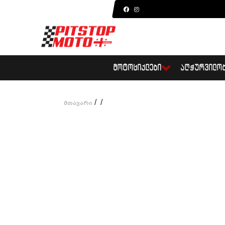
ᲛᲝᲢᲝᲪᲘᲙᲚᲔᲑᲘ
ᲐᲦᲭᲣᲠᲕᲘᲚᲝ
/
/
Მთავარი